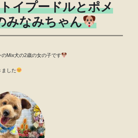
トイプードルとポメ
犬のみなみちゃん
のMix犬の2歳の女の子です
きました