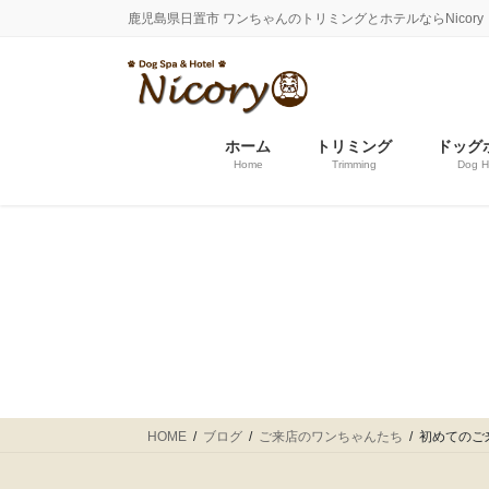
コ
ナ
鹿児島県日置市 ワンちゃんのトリミングとホテルならNicor
ン
ビ
テ
ゲ
ン
ー
ツ
シ
に
ョ
ホーム
トリミング
ドッグ
Home
Trimming
Dog H
移
ン
動
に
移
動
HOME
ブログ
ご来店のワンちゃんたち
初めてのご